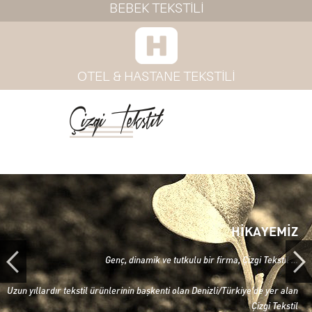
BEBEK TEKSTİLİ
OTEL & HASTANE TEKSTİLİ
Çizgi Tekstil
HİKAYEMİZ
Genç, dinamik ve tutkulu bir firma, Çizgi Tekstil …
Uzun yıllardır tekstil ürünlerinin başkenti olan Denizli/Türkiye’de yer alan
Çizgi Tekstil