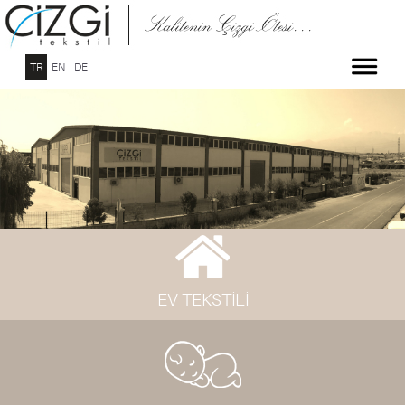
TR
EN
DE
EV TEKSTİLİ