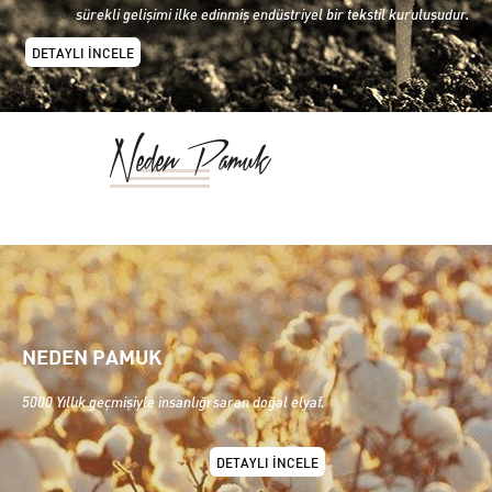
sürekli gelişimi ilke edinmiş endüstriyel bir tekstil kuruluşudur.
DETAYLI İNCELE
Neden Pamuk
NEDEN PAMUK
5000 Yıllık geçmişiyle insanlığı saran doğal elyaf.
DETAYLI İNCELE