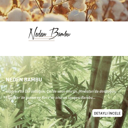
Neden Bambu
NEDEN BAMBU
Japonya’da Dürüstlüğün, Çin’de uzun ömrün, Hindistan’da dostluğun,
Filipinler’de şansın ve Kore’de onurun simgesi Bambu…
DETAYLI İNCELE